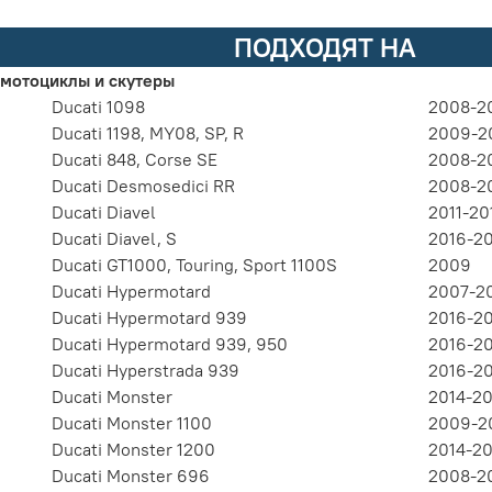
ПОДХОДЯТ НА
мотоциклы и скутеры
Ducati 1098
2008-2
Ducati 1198, MY08, SP, R
2009-2
Ducati 848, Corse SE
2008-2
Ducati Desmosedici RR
2008-2
Ducati Diavel
2011-20
Ducati Diavel, S
2016-2
Ducati GT1000, Touring, Sport 1100S
2009
Ducati Hypermotard
2007-2
Ducati Hypermotard 939
2016-2
Ducati Hypermotard 939, 950
2016-2
Ducati Hyperstrada 939
2016-2
Ducati Monster
2014-20
Ducati Monster 1100
2009-2
Ducati Monster 1200
2014-2
Ducati Monster 696
2008-2