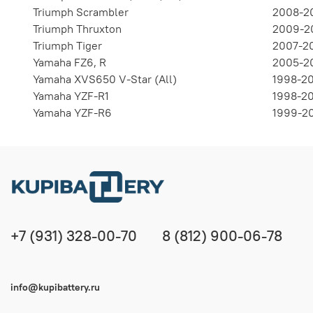
Triumph Scrambler
2008-2
Triumph Thruxton
2009-2
Triumph Tiger
2007-2
Yamaha FZ6, R
2005-2
Yamaha XVS650 V-Star (All)
1998-2
Yamaha YZF-R1
1998-2
Yamaha YZF-R6
1999-2
+7 (931) 328-00-70
8 (812) 900-06-78
info@kupibattery.ru