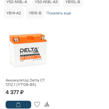
Y50-N18L-A
Y50-N18L-A3
YB10L-B
YB14-A2
YB16-B
Показать еще
Аккумулятор Delta CT
1212.1 (YT12B-BS)
4 377 ₽