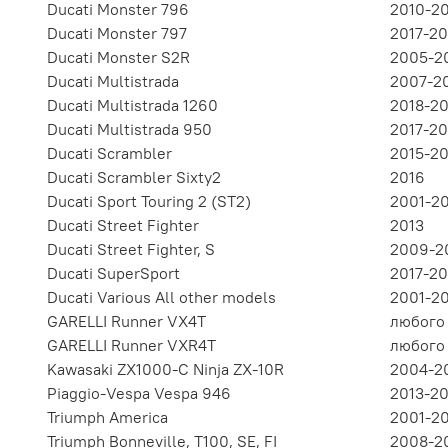
Ducati Monster 796
2010-2
Ducati Monster 797
2017-20
Ducati Monster S2R
2005-2
Ducati Multistrada
2007-2
Ducati Multistrada 1260
2018-2
Ducati Multistrada 950
2017-20
Ducati Scrambler
2015-2
Ducati Scrambler Sixty2
2016
Ducati Sport Touring 2 (ST2)
2001-2
Ducati Street Fighter
2013
Ducati Street Fighter, S
2009-2
Ducati SuperSport
2017-20
Ducati Various All other models
2001-2
GARELLI Runner VX4T
любого 
GARELLI Runner VXR4T
любого 
Kawasaki ZX1000-C Ninja ZX-10R
2004-2
Piaggio-Vespa Vespa 946
2013-2
Triumph America
2001-2
Triumph Bonneville, T100, SE, FI
2008-2