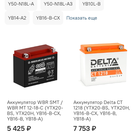
Y50-N18L-A
Y50-N18L-A3
YB10L-B
YB14-A2
YB16-B-CX
Показать еще
Аккумулятор WBR SMT /
Аккумулятор Delta CT
WBR MT 12-18-C (YTX20-
1218 (YTX20-BS, YTX20H,
BS, YTX20H, YB16-B-CX,
YB16-B-CX, YB16-B,
YB16-B, YB18-A)
YB18-A)
5 425 ₽
7 753 ₽