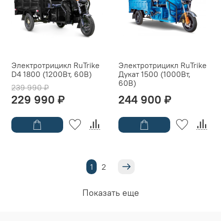
Электротрицикл RuTrike
Электротрицикл RuTrike
D4 1800 (1200Вт, 60B)
Дукат 1500 (1000Вт,
60B)
239 990 ₽
229 990 ₽
244 900 ₽
1
2
Показать еще