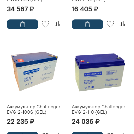
34 567 ₽
16 405 ₽
Аккумулятор Challenger
Аккумулятор Challenger
EVG12-100S (GEL)
EVG12-110 (GEL)
22 235 ₽
24 036 ₽