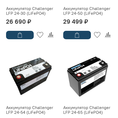
Аккумулятор Challenger
Аккумулятор Challenger
LFP 24-30 (LiFePO4)
LFP 24-50 (LiFePO4)
26 690 ₽
29 499 ₽
Аккумулятор Challenger
Аккумулятор Challenger
LFP 24-54 (LiFePO4)
LFP 24-65 (LiFePO4)