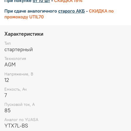
При покупке
от 10 шт
-
СКИДКА 15%
При сдаче аналогичного
старого АКБ
-
СКИДКА по
промокоду UTIL70
Характеристики
Тип
стартерный
Технология
AGM
Напряжение, В
12
Емкость, Ач
7
Пусковой ток, А
85
Аналог по YUASA
YTX7L-BS