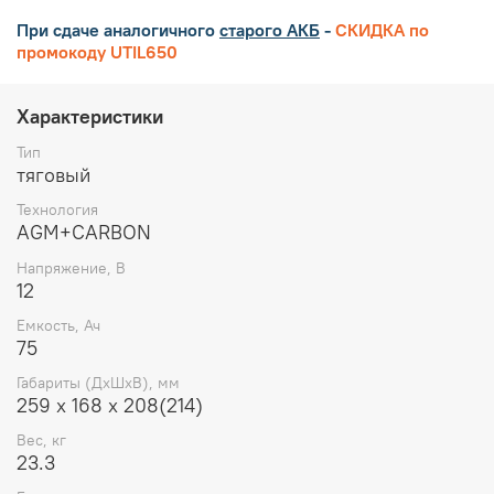
При сдаче аналогичного
старого АКБ
-
СКИДКА по
промокоду UTIL650
Характеристики
Тип
тяговый
Технология
AGM+CARBON
Напряжение, В
12
Емкость, Ач
75
Габариты (ДхШхВ), мм
259 х 168 х 208(214)
Вес, кг
23.3