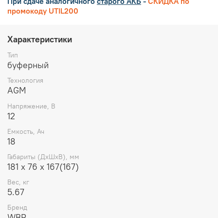
При сдаче аналогичного
старого АКБ
-
СКИДКА по
промокоду UTIL200
Характеристики
Тип
буферный
Технология
AGM
Напряжение, В
12
Емкость, Ач
18
Габариты (ДхШхВ), мм
181 х 76 х 167(167)
Вес, кг
5.67
Бренд
WBR