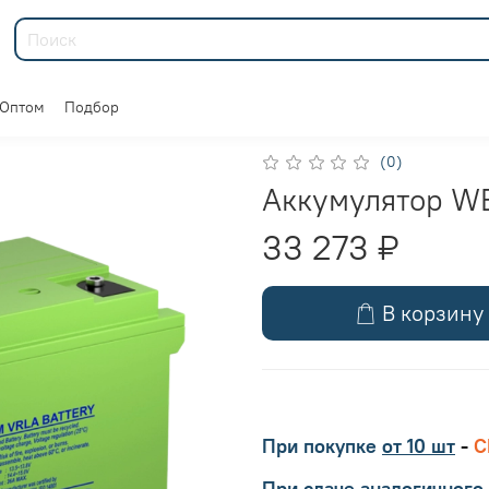
Оптом
Подбор
(0)
Аккумулятор WB
33 273 ₽
В корзину
При покупке
от 10 шт
-
С
При сдаче аналогичного