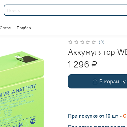
Оптом
Подбор
(0)
Аккумулятор W
1 296 ₽
В корзину
При покупке
от 10 шт
-
С
При сдаче аналогичного