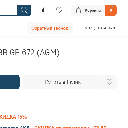
Корзина
0
Обратный звонок
+7(931) 328-00-70
BR GP 672 (AGM)
Купить в 1 клик
КИДКА 15%
старого АКБ
-
СКИДКА по промокоду UTIL50