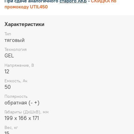
При сдаче аналогичного
старого АКБ
-
СКИДКА по
промокоду UTIL450
Характеристики
Тип
тяговый
Технология
GEL
Напряжение, В
12
Емкость, Ач
50
Полярность
обратная (- +)
Габариты (ДхШхВ), мм
199 х 166 х 171
Вес, кг
15