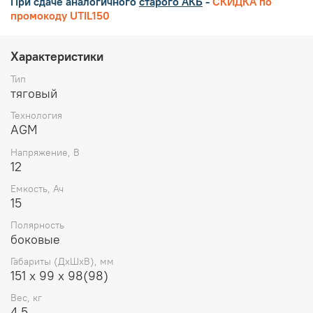
При сдаче аналогичного
старого АКБ
-
СКИДКА по
промокоду UTIL150
Характеристики
Тип
тяговый
Технология
AGM
Напряжение, В
12
Емкость, Ач
15
Полярность
боковые
Габариты (ДхШхВ), мм
151 х 99 х 98(98)
Вес, кг
4.5