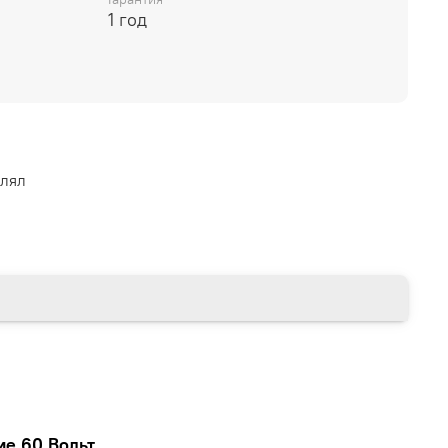
1 год
влял
ие 60 Вольт