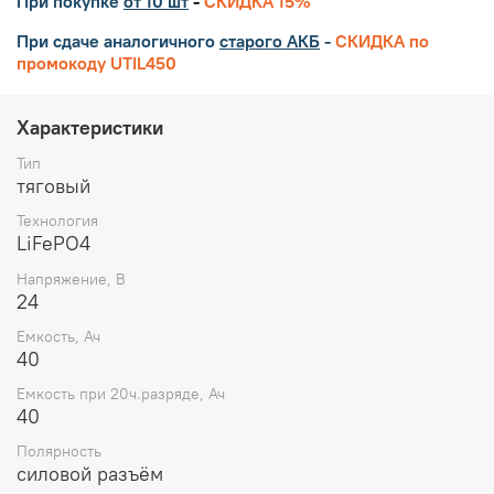
При покупке
от 10 шт
-
СКИДКА 15%
При сдаче аналогичного
старого АКБ
-
СКИДКА по
промокоду UTIL450
Характеристики
Тип
тяговый
Технология
LiFePO4
Напряжение, В
24
Емкость, Ач
40
Емкость при 20ч.разряде, Ач
40
Полярность
силовой разъём