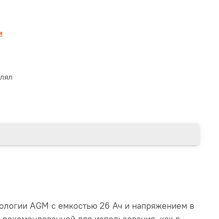
и
влял
ологии AGM с емкостью 26 Ач и напряжением в
 рекомендованной для использования, как в