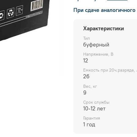
При сдаче аналогичного
Характеристики
Тип
буферный
Напряжение, В
12
Емкость при 20ч.разряде, 
26
Вес, кг
9
Срок службы
10-12 лет
Гарантия
1 год