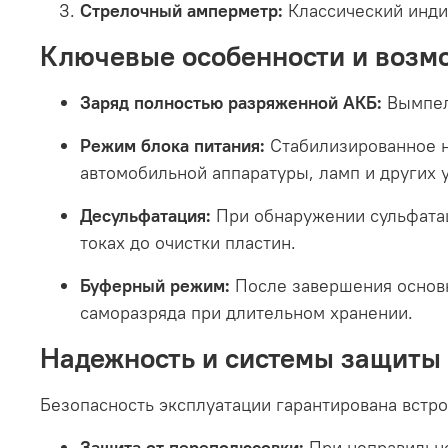
Стрелочный амперметр:
Классический индик
Ключевые особенности и возм
Заряд полностью разряженной АКБ:
Вымпел-
Режим блока питания:
Стабилизированное н
автомобильной аппаратуры, ламп и других у
Десульфатация:
При обнаружении сульфатац
токах до очистки пластин.
Буферный режим:
После завершения основн
саморазряда при длительном хранении.
Надежность и системы защиты
Безопасность эксплуатации гарантирована вст
Защита от переполюсовки:
При неправильно