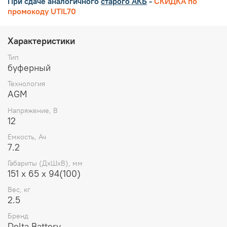
При сдаче аналогичного
старого АКБ
-
СКИДКА по
промокоду UTIL70
Характеристики
Тип
буферный
Технология
AGM
Напряжение, В
12
Емкость, Ач
7.2
Габариты (ДхШхВ), мм
151 х 65 х 94(100)
Вес, кг
2.5
Бренд
Delta Battery