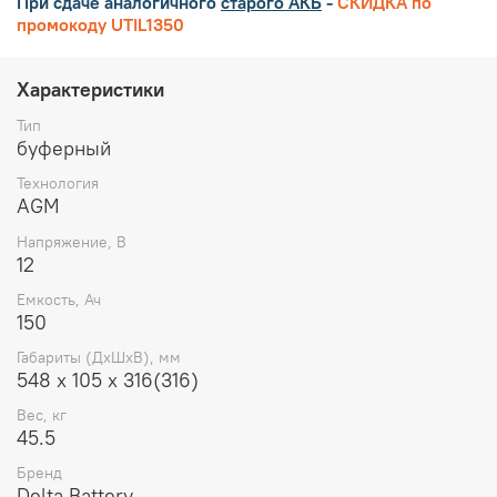
При сдаче аналогичного
старого АКБ
-
СКИДКА по
промокоду UTIL1350
Характеристики
Тип
буферный
Технология
AGM
Напряжение, В
12
Емкость, Ач
150
Габариты (ДхШхВ), мм
548 х 105 х 316(316)
Вес, кг
45.5
Бренд
Delta Battery