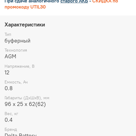
При сдаче аналогичного
старого АКБ
-
СКИДКА по
промокоду UTIL30
Характеристики
Тип
буферный
Технология
AGM
Напряжение, В
12
Емкость, Ач
0.8
Габариты (ДхШхВ), мм
96 х 25 х 62(62)
Вес, кг
0.4
Бренд
Delta Battery