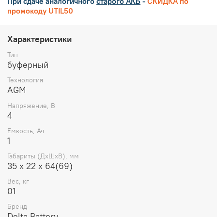
При сдаче аналогичного
старого АКБ
-
СКИДКА по
промокоду UTIL50
Характеристики
Тип
буферный
Технология
AGM
Напряжение, В
4
Емкость, Ач
1
Габариты (ДхШхВ), мм
35 х 22 х 64(69)
Вес, кг
01
Бренд
Delta Battery