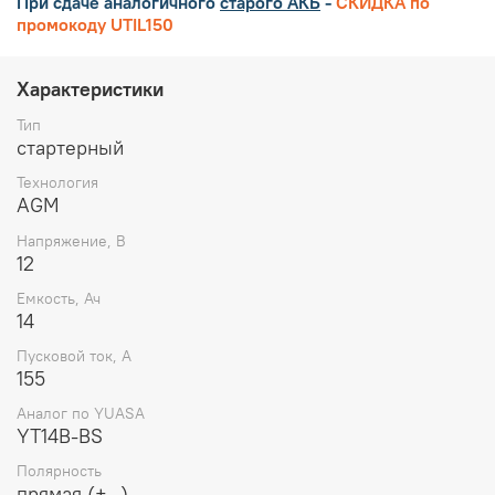
При сдаче аналогичного
старого АКБ
-
СКИДКА по
промокоду UTIL150
Характеристики
Тип
стартерный
Технология
AGM
Напряжение, В
12
Емкость, Ач
14
Пусковой ток, А
155
Аналог по YUASA
YT14B-BS
Полярность
прямая (+ -)