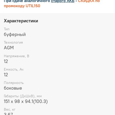
При сдаче аналогичного
старого АКБ
-
СКИДКА по
промокоду UTIL150
Характеристики
Тип
буферный
Технология
AGM
Напряжение, В
12
Емкость, Ач
12
Полярность
боковые
Габариты (ДхШхВ), мм
151 х 98 х 94.1(100.3)
Вес, кг
3.67