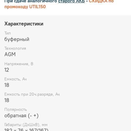
При сдаче аналогичного
старого АКБ
-
СКИДКА по
промокоду UTIL150
Характеристики
Тип
буферный
Технология
AGM
Напряжение, В
12
Емкость, Ач
18
Емкость при 20ч.разряде, Ач
18
Полярность
обратная (- +)
Габариты (ДхШхВ), мм
182 х 76 х 167(167)