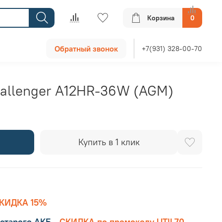
Корзина
0
Обратный звонок
+7(931) 328-00-70
allenger A12HR-36W (AGM)
Купить в 1 клик
КИДКА 15%
старого АКБ
-
СКИДКА по промокоду UTIL70